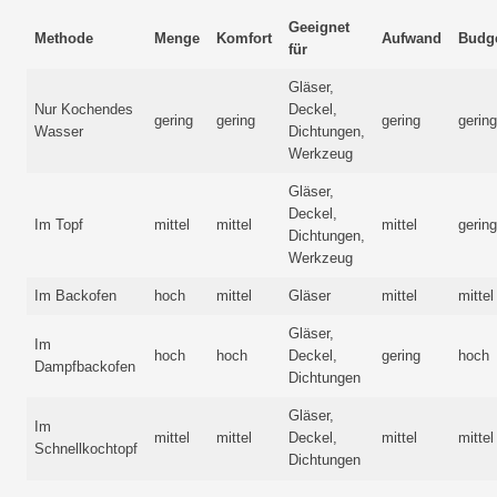
Geeignet
Methode
Menge
Komfort
Aufwand
Budge
für
Gläser,
Nur Kochendes
Deckel,
gering
gering
gering
gerin
Wasser
Dichtungen,
Werkzeug
Gläser,
Deckel,
Im Topf
mittel
mittel
mittel
gerin
Dichtungen,
Werkzeug
Im Backofen
hoch
mittel
Gläser
mittel
mittel
Gläser,
Im
hoch
hoch
Deckel,
gering
hoch
Dampfbackofen
Dichtungen
Gläser,
Im
mittel
mittel
Deckel,
mittel
mittel
Schnellkochtopf
Dichtungen