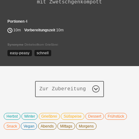
mit Zwetschgenkompott
Portionen
4
10m
Vorbereitungszeit
10m
Synonyme
Dinkelvollkorn Grießbrei
easy-peasy
schnell
Zur Zubereitung
Herbst
Winter
Grießbrei
Süßspeise
Dessert
Frühstück
Snack
Vegan
Abends
Mittags
Morgens