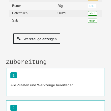
Butter
20g
kühl
Hafermilch
600ml
frisch
Salz
frisch
Werkzeuge anzeigen
Zubereitung
1
Alle Zutaten und Werkzeuge bereitlegen.
2