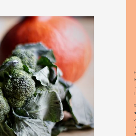
H
I
l
L
R
r
v
s
m