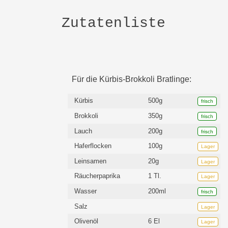
Zutatenliste
Für die Kürbis-Brokkoli Bratlinge:
Kürbis
500g
frisch
Brokkoli
350g
frisch
Lauch
200g
frisch
Haferflocken
100g
Lager
Leinsamen
20g
Lager
Räucherpaprika
1 Tl.
Lager
Wasser
200ml
frisch
Salz
Lager
Olivenöl
6 El
Lager