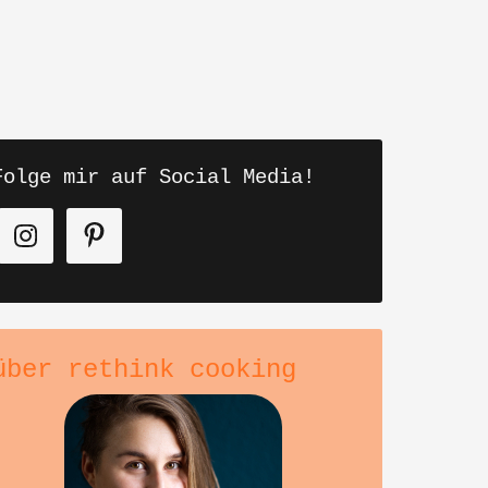
Folge mir auf Social Media!
über rethink cooking