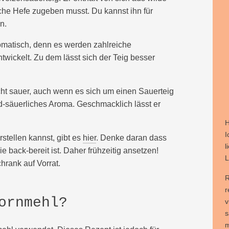
che Hefe zugeben musst. Du kannst ihn für
n.
omatisch, denn es werden zahlreiche
ickelt. Zu dem lässt sich der Teig besser
cht sauer, auch wenn es sich um einen Sauerteig
ld-säuerliches Aroma. Geschmacklich lässt er
H
I
rstellen kannst, gibt es
hier
. Denke daran dass
l
e back-bereit ist. Daher frühzeitig ansetzen!
L
hrank auf Vorrat.
R
r
ornmehl?
v
s
m