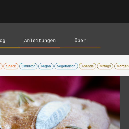
og
Anleitungen
Über
Snack
Omnivor
Vegan
Vegetarisch
Abends
Mittags
Morgen