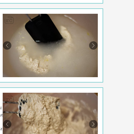
Previous
Next
l
ut
Previous
Next
nz