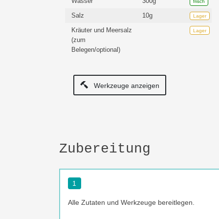
Wasser
300g
frisch
Salz
10g
Lager
Kräuter und Meersalz
Lager
(zum
Belegen/optional)
Werkzeuge anzeigen
Zubereitung
1
Alle Zutaten und Werkzeuge bereitlegen.