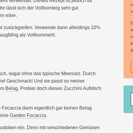
ehl verwendet. Dieses Rezept ist jedoch für
v
e lässt sich der Vollkornteig sehr gut
v
en wäre.
D
l zurückgreifen. Verwende dann allerdings 10%
e
augfähig als Vollkornmehl.
v
k
d
sch, sogar ohne das typische Meersalz. Durch
 viel Geschmack! Und sie passt so meiner
tem
Belag
. Probier doch diesen Zucchini Aufstrich
e Focaccia dann eigentlich gar keinen Belag
 eine
Garden Focaccia
.
 austoben ein. Denn mit verschiedenen Gemüsen