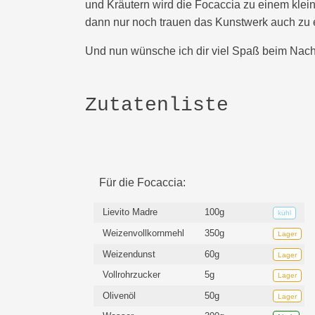
und Kräutern wird die Focaccia zu einem kl
dann nur noch trauen das Kunstwerk auch zu
Und nun wünsche ich dir viel Spaß beim Nach
Zutatenliste
Für die Focaccia:
Lievito Madre
100g
kühl
Weizenvollkornmehl
350g
Lager
Weizendunst
60g
Lager
Vollrohrzucker
5g
Lager
Olivenöl
50g
Lager