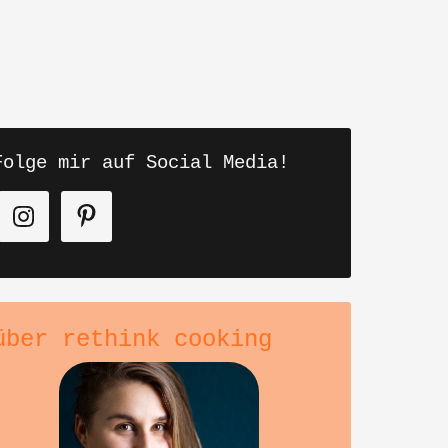
Folge mir auf Social Media!
über rethink cooking