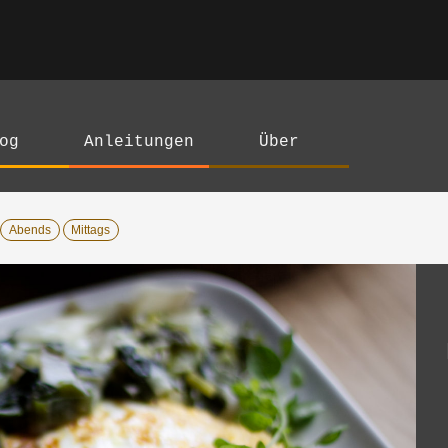
og
Anleitungen
Über
Abends
Mittags