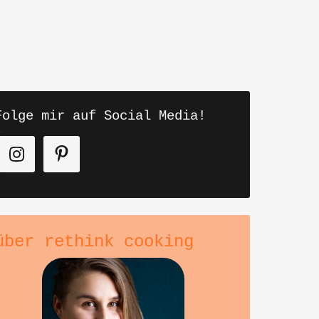
Folge mir auf Social Media!
über rethink cooking