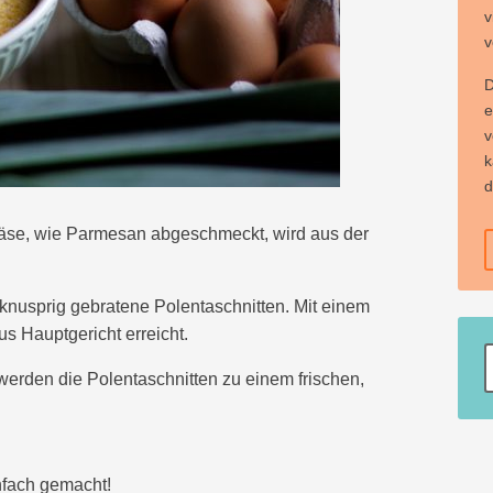
v
v
D
e
v
k
d
käse, wie Parmesan abgeschmeckt, wird aus der
nusprig gebratene Polentaschnitten. Mit einem
us Hauptgericht erreicht.
den die Polentaschnitten zu einem frischen,
nfach gemacht!