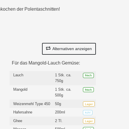
kochen der Polentaschnitten!
Alternativen anzeigen
Für das Mangold-Lauch Gemüse:
Lauch
1 Stk. ca.
frisch
750g
Mangold
1 Stk. ca.
frisch
500g
Weizenmehl Type 450
50g
Lager
Hafersahne
200ml
kühl
Ghee
2 Tl.
Lager