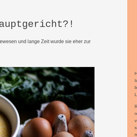
auptgericht?!
 gewesen und lange Zeit wurde sie eher zur
H
I
l
L
R
r
v
s
m