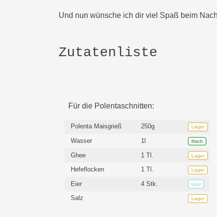
Und nun wünsche ich dir viel Spaß beim Nach
Zutatenliste
Für die Polentaschnitten:
Polenta Maisgrieß
250g
Lager
Wasser
1l
frisch
Ghee
1 Tl.
Lager
Hefeflocken
1 Tl.
Lager
Eier
4 Stk.
kühl
Salz
Lager