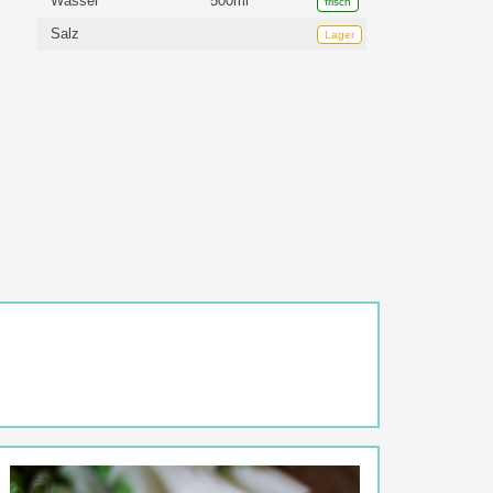
Wasser
500ml
frisch
Salz
Lager